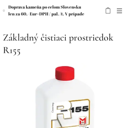
Doprava kameňa po celom Slovensku
len za 60,- Eur+DPH /
pal. /t. V prípade
objednávky viac paliet, výhodnejšia
cena!
Základný čistiaci prostriedok
R155