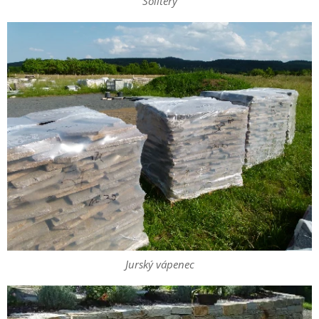
Solitéry
Jurský vápenec