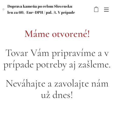
Doprava kameňa po celom Slovensku
len za 60,- Eur+DPH /
pal. /t. V prípade
objednávky viac paliet, výhodnejšia
cena!
Máme otvorené!
Tovar Vám pripravíme a v
prípade potreby aj zašleme.
Neváhajte a zavolajte nám
už dnes!