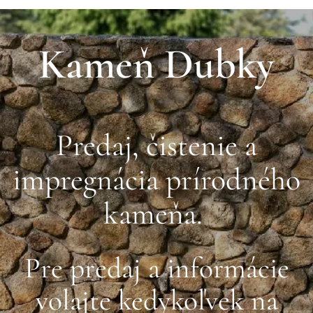
Kameň Dubky
Predaj, čistenie a
impregnácia prírodného
kameňa.
Pre predaj a informácie
volajte kedykoľvek na