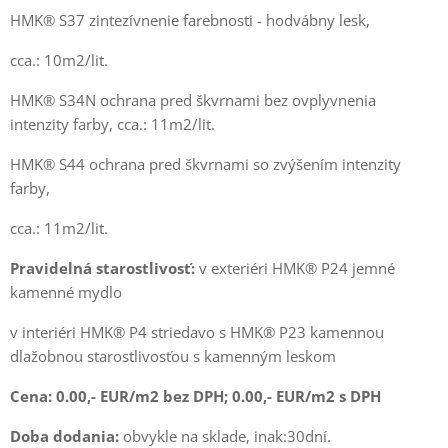
HMK® S37 zintezívnenie farebnosti - hodvábny lesk,
cca.: 10m2/lit.
HMK® S34N ochrana pred škvrnami bez ovplyvnenia
intenzity farby, cca.: 11m2/lit.
HMK® S44 ochrana pred škvrnami so zvýšením intenzity
farby,
cca.: 11m2/lit.
Pravidelná starostlivosť:
v exteriéri HMK® P24 jemné
kamenné mydlo
v interiéri HMK® P4 striedavo s HMK® P23 kamennou
dlažobnou starostlivosťou s kamenným leskom
Cena: 0.00,- EUR/m2 bez DPH; 0.00,- EUR/m2 s DPH
Doba dodania:
obvykle na sklade, inak:30dní.