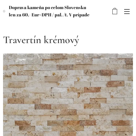
Doprava kameňa po celom Slovensku
len za 60,- Eur+DPH /
pal. /t. V prípade
objednávky viac paliet, výhodnejšia
cena!
Travertín krémový