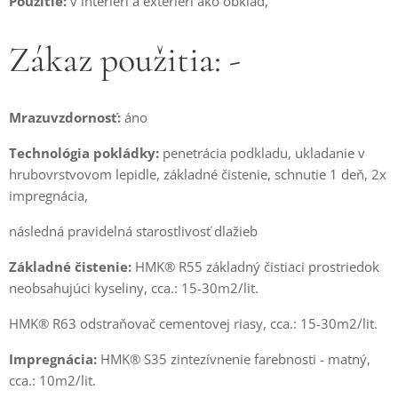
Použitie:
v interiéri a exteriéri ako obklad,
Zákaz použitia: -
Mrazuvzdornosť:
áno
Technológia pokládky:
penetrácia podkladu, ukladanie v
hrubovrstvovom lepidle, základné čistenie, schnutie 1 deň, 2x
impregnácia,
následná pravidelná starostlivosť dlažieb
Základné čistenie:
HMK® R55 základný čistiaci prostriedok
neobsahujúci kyseliny, cca.: 15-30m2/lit.
HMK® R63 odstraňovač cementovej riasy, cca.: 15-30m2/lit.
Impregnácia:
HMK® S35 zintezívnenie farebnosti - matný,
cca.: 10m2/lit.