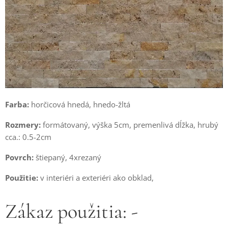
Farba:
horčicová hnedá, hnedo-žltá
Rozmery:
formátovaný, výška 5cm, premenlivá dĺžka, hrubý
cca.: 0.5-2cm
Povrch:
štiepaný, 4xrezaný
Použitie:
v interiéri a exteriéri ako obklad,
Zákaz použitia: -