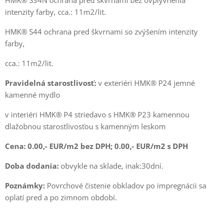
intenzity farby, cca.: 11m2/lit.
HMK® S44 ochrana pred škvrnami so zvýšením intenzity
farby,
cca.: 11m2/lit.
Pravidelná starostlivosť:
v exteriéri HMK® P24 jemné
kamenné mydlo
v interiéri HMK® P4 striedavo s HMK® P23 kamennou
dlažobnou starostlivosťou s kamenným leskom
Cena: 0.00,- EUR/m2 bez DPH; 0.00,- EUR/m2 s DPH
Doba dodania:
obvykle na sklade, inak:30dní.
Poznámky:
Povrchové čistenie obkladov po impregnácii sa
oplatí pred a po zimnom období.