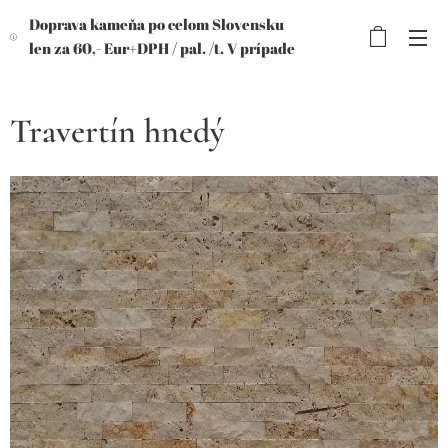
Doprava kameňa po celom Slovensku
len za 60,- Eur+DPH /
pal. /t. V prípade
objednávky viac paliet, výhodnejšia
cena!
Travertín hnedý