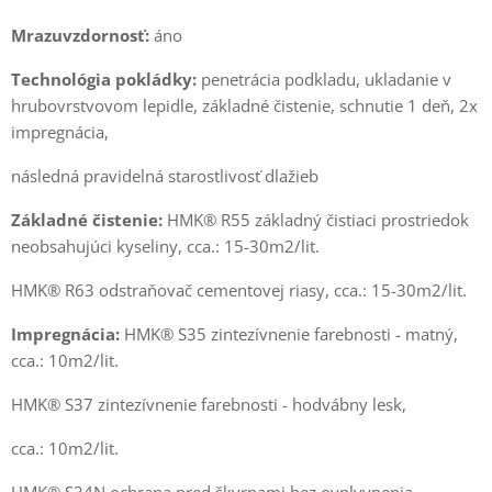
Mrazuvzdornosť:
áno
Technológia pokládky:
penetrácia podkladu, ukladanie v
hrubovrstvovom lepidle, základné čistenie, schnutie 1 deň, 2x
impregnácia,
následná pravidelná starostlivosť dlažieb
Základné čistenie:
HMK® R55 základný čistiaci prostriedok
neobsahujúci kyseliny, cca.: 15-30m2/lit.
HMK® R63 odstraňovač cementovej riasy, cca.: 15-30m2/lit.
Impregnácia:
HMK® S35 zintezívnenie farebnosti - matný,
cca.: 10m2/lit.
HMK® S37 zintezívnenie farebnosti - hodvábny lesk,
cca.: 10m2/lit.
HMK® S34N ochrana pred škvrnami bez ovplyvnenia