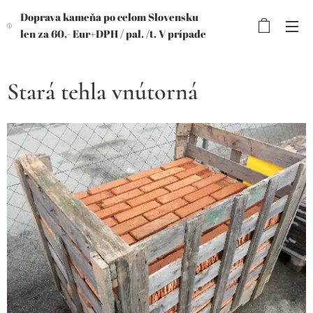
Doprava kameňa po celom Slovensku
len za 60,- Eur+DPH /
pal. /t. V prípade
objednávky viac paliet, výhodnejšia
cena!
Stará tehla vnútorná