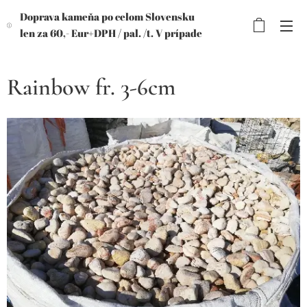
Doprava kameňa po celom Slovensku
len za 60,- Eur+DPH /
pal. /t. V prípade
objednávky viac paliet, výhodnejšia
cena!
Rainbow fr. 3-6cm