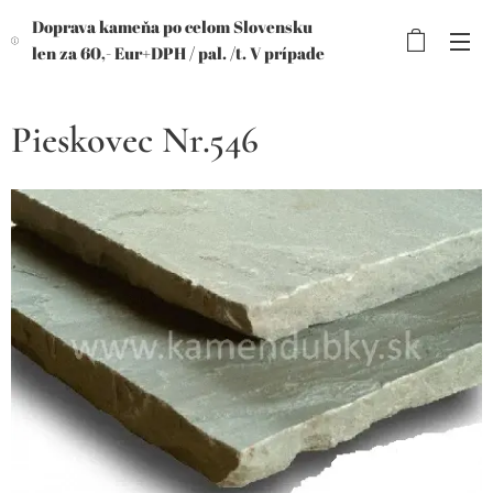
Doprava kameňa po celom Slovensku
len za 60,- Eur+DPH /
pal. /t. V prípade
objednávky viac paliet, výhodnejšia
cena!
Pieskovec Nr.546