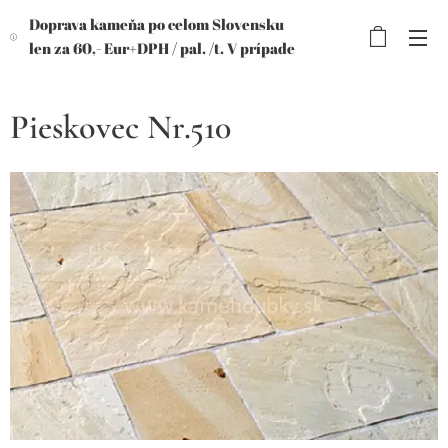
Doprava kameňa po celom Slovensku
len za 60,- Eur+DPH /
pal. /t. V prípade
objednávky viac paliet, výhodnejšia
cena!
Pieskovec Nr.510