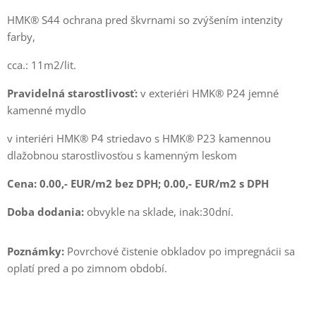
HMK® S44 ochrana pred škvrnami so zvýšením intenzity
farby,
cca.: 11m2/lit.
Pravidelná starostlivosť:
v exteriéri HMK® P24 jemné
kamenné mydlo
v interiéri HMK® P4 striedavo s HMK® P23 kamennou
dlažobnou starostlivosťou s kamenným leskom
Cena: 0.00,- EUR/m2 bez DPH; 0.00,- EUR/m2 s DPH
Doba dodania:
obvykle na sklade, inak:30dní.
Poznámky:
Povrchové čistenie obkladov po impregnácii sa
oplatí pred a po zimnom období.