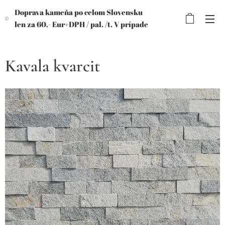
Doprava kameňa po celom Slovensku
len za 60,- Eur+DPH /
pal. /t. V prípade
objednávky viac paliet, výhodnejšia
cena!
Kavala kvarcit