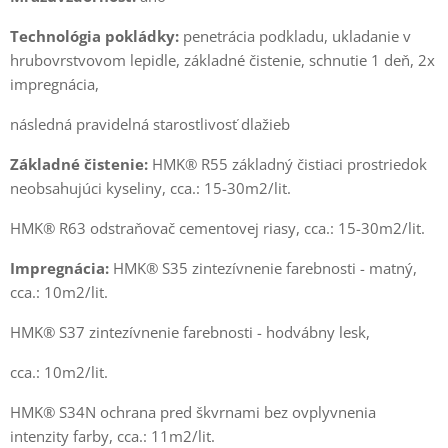
Technológia pokládky:
penetrácia podkladu, ukladanie v
hrubovrstvovom lepidle, základné čistenie, schnutie 1 deň, 2x
impregnácia,
následná pravidelná starostlivosť dlažieb
Základné čistenie:
HMK® R55 základný čistiaci prostriedok
neobsahujúci kyseliny, cca.: 15-30m2/lit.
HMK® R63 odstraňovač cementovej riasy, cca.: 15-30m2/lit.
Impregnácia:
HMK® S35 zintezívnenie farebnosti - matný,
cca.: 10m2/lit.
HMK® S37 zintezívnenie farebnosti - hodvábny lesk,
cca.: 10m2/lit.
HMK® S34N ochrana pred škvrnami bez ovplyvnenia
intenzity farby, cca.: 11m2/lit.