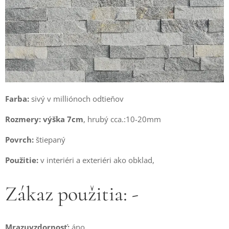
Farba:
sivý v milliónoch odtieňov
Rozmery:
výška 7cm
, hrubý cca.:10-20mm
Povrch:
štiepaný
Použitie:
v interiéri a exteriéri ako obklad,
Zákaz použitia: -
Mrazuvzdornosť:
áno