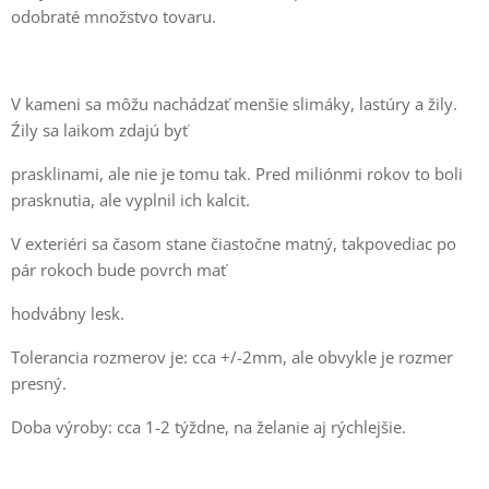
odobraté množstvo tovaru.
V kameni sa môžu nachádzať menšie slimáky, lastúry a žily.
Źily sa laikom zdajú byť
prasklinami, ale nie je tomu tak. Pred miliónmi rokov to boli
prasknutia, ale vyplnil ich kalcit.
V exteriéri sa časom stane čiastočne matný, takpovediac po
pár rokoch bude povrch mať
hodvábny lesk.
Tolerancia rozmerov je: cca +/-2mm, ale obvykle je rozmer
presný.
Doba výroby: cca 1-2 týždne, na želanie aj rýchlejšie.