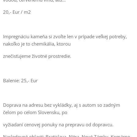
20,- Eur / m2
Impregnáciu kameňa si zvoľte len v prípade veľkej potreby,
nakoľko je to chemikália, ktorou
znečisťujeme životné prostredie.
Balenie: 25,- Eur
Doprava na adresu bez vykládky, aj s autom so zadným
čelom po celom Slovensku, po
vyžiadaní cenovej ponuky na prepravu od dopravcu.
Nasledovné oblasti: Bratislava, Nitra, Nové Zámky, Komárno –