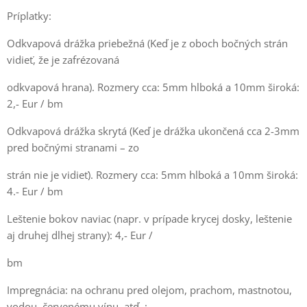
Príplatky:
Odkvapová drážka priebežná (Keď je z oboch bočných strán
vidieť, že je zafrézovaná
odkvapová hrana). Rozmery cca: 5mm hlboká a 10mm široká:
2,- Eur / bm
Odkvapová drážka skrytá (Keď je drážka ukončená cca 2-3mm
pred bočnými stranami – zo
strán nie je vidieť). Rozmery cca: 5mm hlboká a 10mm široká:
4.- Eur / bm
Leštenie bokov naviac (napr. v prípade krycej dosky, leštenie
aj druhej dlhej strany): 4,- Eur /
bm
Impregnácia: na ochranu pred olejom, prachom, mastnotou,
vodou, červenému vínu, atď..: