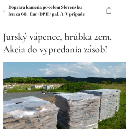
Doprava kameňa po celom Slovensku
len za 60,- Eur+DPH /
pal. /t. V prípade
objednávky viac paliet, výhodnejšia
cena!
Jurský vápenec, hrúbka 2cm.
Akcia do vypredania zásob!