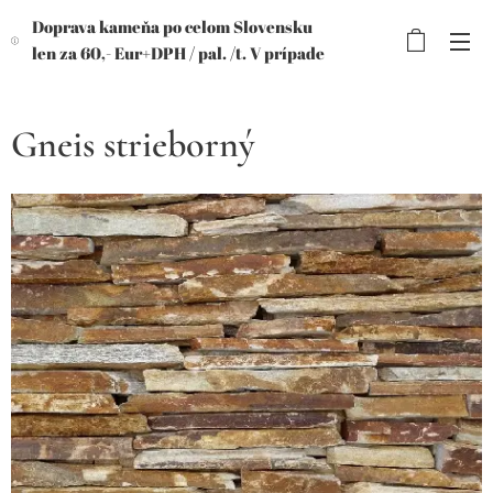
Doprava kameňa po celom Slovensku
len za 60,- Eur+DPH /
pal. /t. V prípade
objednávky viac paliet, výhodnejšia
cena!
Gneis strieborný