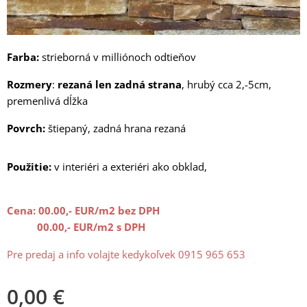
Farba:
strieborná v milliónoch odtieňov
Rozmery
:
rezaná len zadná strana
, hrubý cca 2,-5cm,
premenlivá dĺžka
Povrch:
štiepaný, zadná hrana rezaná
Použitie:
v interiéri a exteriéri ako obklad,
Cena: 00
.00,- EUR/m2 bez DPH
00.00,- EUR/m2 s DPH
Pre predaj a info volajte kedykoľvek 0915 965 653
0,00
€