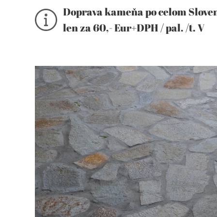
Doprava kameňa po celom Slove
len za 60,- Eur+DPH /
pal. /t. V
prípade objednávky viac paliet,
výhodnejšia cena!