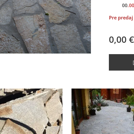
00
.0
Pre predaj
0,00
€