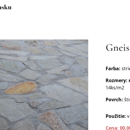
nsku
Gneis
Farba:
stri
Rozmery:
14ks/m2
Povrch:
št
Použitie:
v
Cena:
00
.
0