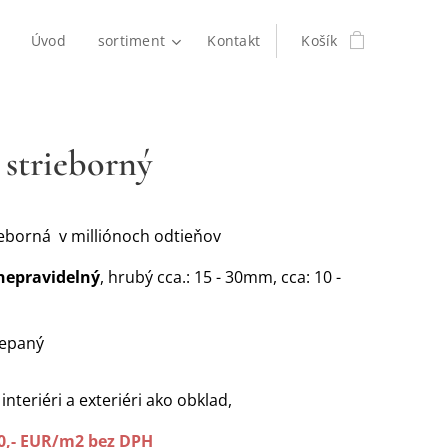
Úvod
sortiment
Kontakt
Košík
 strieborný
eborná v milliónoch odtieňov
nepravidelný
, hrubý cca.: 15 - 30mm, cca: 10 -
iepaný
 interiéri a exteriéri ako obklad,
0,- EUR/m2 bez DPH