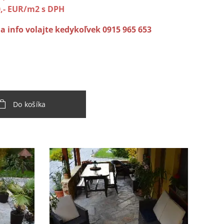
0,- EUR/m2 s DPH
 a info volajte kedykoľvek 0915 965 653
Do košíka