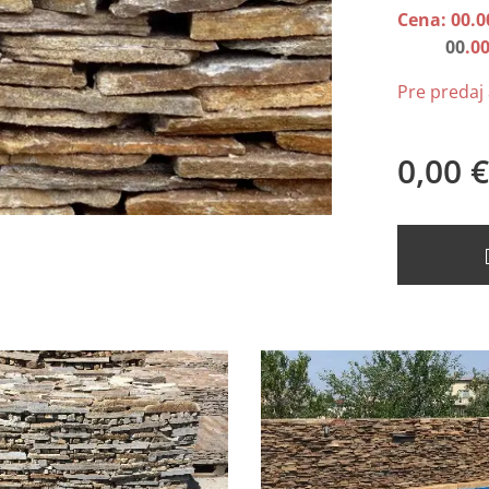
Cena: 00
.0
00
.0
Pre predaj 
0,00
€