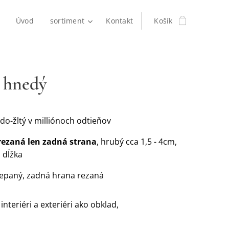
Úvod
sortiment
Kontakt
Košík
 hnedý
do-žltý v milliónoch odtieňov
rezaná len zadná strana
, hrubý cca 1,5 - 4cm,
 dĺžka
iepaný, zadná hrana rezaná
 interiéri a exteriéri ako obklad,