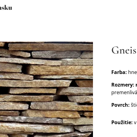
nsku
Gneis
Farba:
hne
Rozmery:
premenlivá
Povrch:
št
Použitie:
v