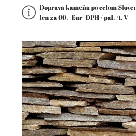
Doprava kameňa po celom Slove
len za 60,- Eur+DPH /
pal. /t. V
prípade objednávky viac paliet,
výhodnejšia cena!