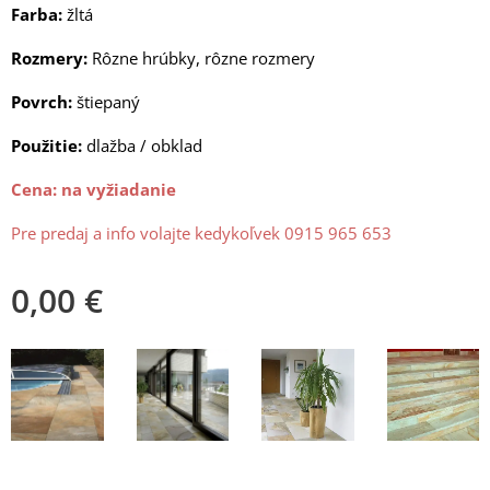
Farba:
žltá
Rozmery:
Rôzne hrúbky, rôzne rozmery
Povrch:
štiepaný
Použitie:
dlažba / obklad
Cena:
na vyžiadanie
Pre predaj a info volajte kedykoľvek 0915 965 653
0,00
€