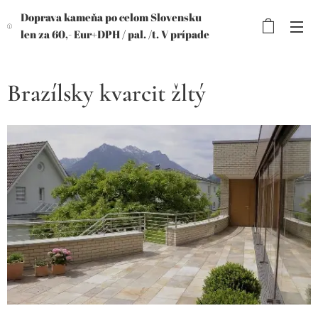
Doprava kameňa po celom Slovensku
len za 60,- Eur+DPH /
pal. /t. V prípade
objednávky viac paliet, výhodnejšia
cena!
Brazílsky kvarcit žltý