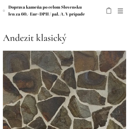
Doprava kameňa po celom Slovensku
len za 60,- Eur+DPH /
pal. /t. V prípade
objednávky viac paliet, výhodnejšia
cena!
Andezit klasický