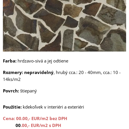
Farba:
hrdzavo-sivá a jej odtiene
Rozmery:
nepravidelný
, hrubý cca.: 20 - 40mm, cca.: 10 -
14ks/m2
Povrch:
štiepaný
Použitie:
kdekoľvek v interiéri a exteriéri
Cena: 00
.00,- EUR/m2 bez DPH
00
.00,- EUR/m2 s DPH