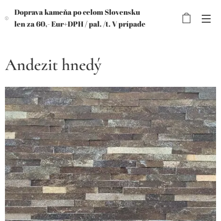
Doprava kameňa po celom Slovensku
len za 60,- Eur+DPH /
pal. /t. V prípade
objednávky viac paliet, výhodnejšia
cena!
Andezit hnedý